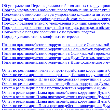
Об утверждении Перечня должностей, связанных с коррупционны
Порядок уведомления комиссии после увольнения (распоряжение
Положение о комиссии по урегулированию конфликта интерес
Порядок уведомления работодателя о фактах склонения к со
Порядок предварительного уведомления муниципальным служа
Порядок предоставления сведений о доходах, расходах и обяза
Положение о порядке сообщения о получении подарка
Порядок уведомления о конфликте интересов
План по противодействию коррупции в аппарате Соликамской 
План по противодействию коррупции в Соликамской городской 
План по противодействию коррупции в Соликамской городской 
План по противодействию коррупции в Думе Соликамского гор
План по противодействию коррупции в Думе Соликамского мун
Отчет по реализации плана по противодействию коррупции в С
Отчет по реализации плана по противодействию коррупции в С
Отчет по реализации Плана противодействия коррупции в Соли
Отчет по реализации плана противодействия коррупции Думы 
Отчет о реализации плана противодействия коррупции Думы С
Отчет о реализации Плана противодействия коррупции Думы С
Отчет о реализации Плана противодействия коррупции Думы С
Отчет о реализации Плана противодействия коррупции Думы С
Отчет по реализации Плана противодействия коррупции в Думе