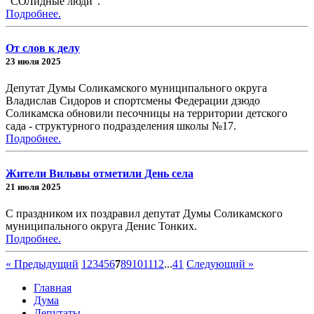
"СОЛидные люди".
Подробнее.
От слов к делу
23 июля 2025
Депутат Думы Соликамского муниципального округа
Владислав Сидоров и спортсмены Федерации дзюдо
Соликамска обновили песочницы на территории детского
сада - структурного подразделения школы №17.
Подробнее.
Жители Вильвы отметили День села
21 июля 2025
С праздником их поздравил депутат Думы Соликамского
муниципального округа Денис Тонких.
Подробнее.
« Предыдущий
1
2
3
4
5
6
7
8
9
10
11
12
...
41
Следующий »
Главная
Дума
Депутаты