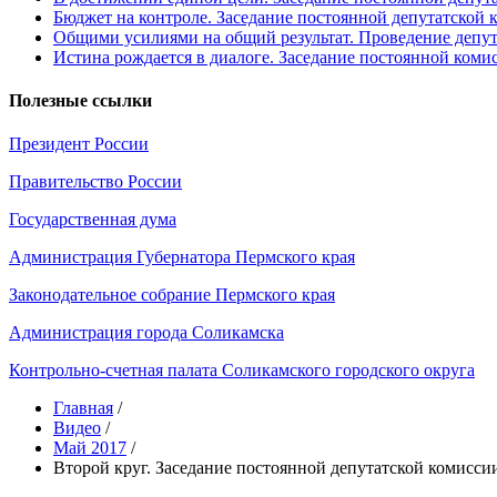
Бюджет на контроле. Заседание постоянной депутатской
Общими усилиями на общий результат. Проведение депут
Истина рождается в диалоге. Заседание постоянной ком
Полезные ссылки
Президент России
Правительство России
Государственная дума
Администрация Губернатора Пермского края
Законодательное собрание Пермского края
Администрация города Соликамска
Контрольно-счетная палата Соликамского городского округа
Главная
/
Видео
/
Май 2017
/
Второй круг. Заседание постоянной депутатской комисси