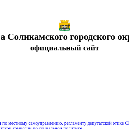
а Соликамского городского ок
официальный сайт
и по местному самоуправлению, регламенту депутатской этике 
атской комиссии по социальной политике