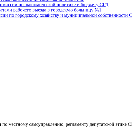
 комиссии по экономической политике и бюджету СГД
атами рабочего выезда в городскую больницу №1
иссии по городскому хозяйству и муниципальной собственности 
и по местному самоуправлению, регламенту депутатской этике 