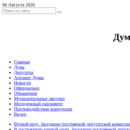
06 Августа 2026
Дум
Главная
Дума
Депутаты
Аппарат Думы
Новости
Официально
Обращения
Муниципальные закупки
Молодежный парламент
Противодействие коррупции
Видео
Второй круг. Заседание постоянной депутатской комисси
В достижении единой цели. Заседание постоянной депут