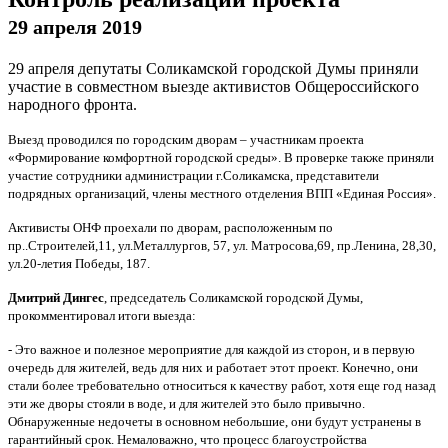
29 апреля 2019
29 апреля депутаты Соликамской городской Думы приняли
участие в совместном выезде активистов Общероссийского
народного фронта.
Выезд проводился по городским дворам – участникам проекта
«Формирование комфортной городской среды». В проверке также приняли
участие сотрудники администрации г.Соликамска, представители
подрядных организаций, члены местного отделения ВПП «Единая Россия».
Активисты ОНФ проехали по дворам, расположенным по
пр..Строителей,11, ул.Металлургов, 57, ул. Матросова,69, пр.Ленина, 28,30,
ул.20-летия Победы, 187.
Дмитрий Дингес
, председатель Соликамской городской Думы,
прокомментировал итоги выезда:
- Это важное и полезное мероприятие для каждой из сторон, и в первую
очередь для жителей, ведь для них и работает этот проект. Конечно, они
стали более требовательно относиться к качеству работ, хотя еще год назад
эти же дворы стояли в воде, и для жителей это было привычно.
Обнаруженные недочеты в основном небольшие, они будут устранены в
гарантийный срок. Немаловажно, что процесс благоустройства