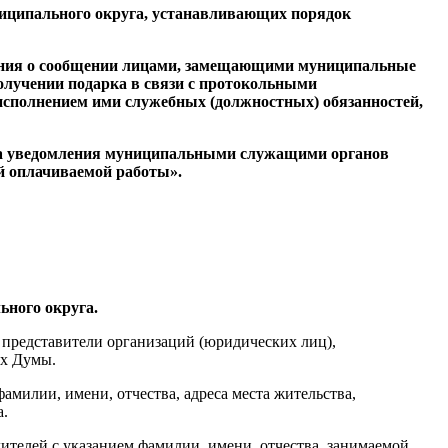
иципального округа, устанавливающих порядок
ожения о сообщении лицами, замещающими муниципальные
олучении подарка в связи с протокольными
сполнением ими служебных (должностных) обязанностей,
ядка уведомления муниципальными служащими органов
й оплачиваемой работы».
ьного округа.
е представители организаций (юридических лиц),
ях Думы.
амилии, имени, отчества, адреса места жительства,
а.
ителей с указанием фамилии, имени, отчества, занимаемой