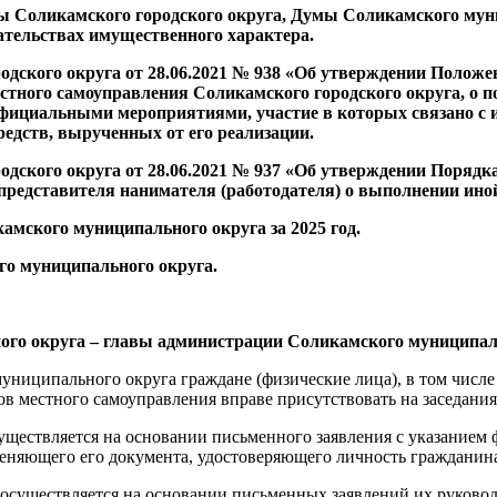
ы Соликамского городского округа, Думы Соликамского мун
зательствах имущественного характера.
родского округа от 28.06.2021 № 938 «Об утверждении Пол
тного самоуправления Соликамского городского округа, о п
ициальными мероприятиями, участие в которых связано с и
средств, вырученных от его реализации.
родского округа от 28.06.2021 № 937 «Об утверждении Пор
представителя нанимателя (работодателя) о выполнении ино
амского муниципального округа за 2025 год.
го муниципального округа.
ого округа – главы администрации Соликамского муниципал
муниципального округа граждане (физические лица), в том числ
в местного самоуправления вправе присутствовать на заседани
ществляется на основании письменного заявления с указанием ф
меняющего его документа, удостоверяющего личность гражданин
осуществляется на основании письменных заявлений их руковод