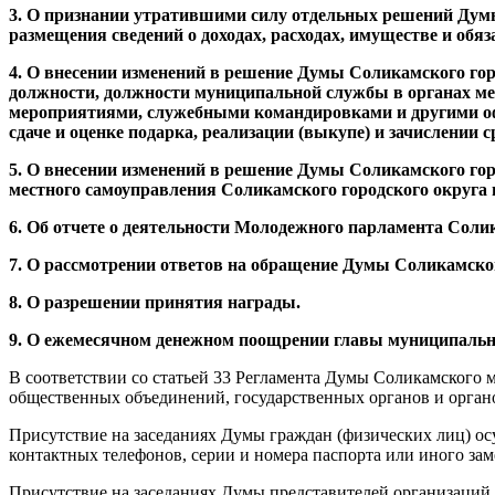
3. О признании утратившими силу отдельных решений Дум
размещения сведений о доходах, расходах, имуществе и обя
4. О внесении изменений в решение Думы Соликамского го
должности, должности муниципальной службы в органах мес
мероприятиями, служебными командировками и другими оф
сдаче и оценке подарка, реализации (выкупе) и зачислении 
5. О внесении изменений в решение Думы Соликамского го
местного самоуправления Соликамского городского округа 
6. Об отчете о деятельности Молодежного парламента Солик
7. О рассмотрении ответов на обращение Думы Соликамско
8. О разрешении принятия награды.
9. О ежемесячном денежном поощрении главы муниципальн
В соответствии со статьей 33 Регламента Думы Соликамского 
общественных объединений, государственных органов и органо
Присутствие на заседаниях Думы граждан (физических лиц) осу
контактных телефонов, серии и номера паспорта или иного за
Присутствие на заседаниях Думы представителей организаций 